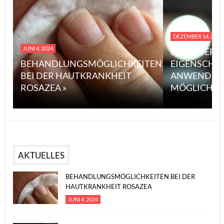
DEZEMBER 14, 2023
JUNI 4, 2024
EINE ÜBERS
BEHANDLUNGSMÖGLICHKEITEN
EIGENSCHA
BEI DER HAUTKRANKHEIT
ANWENDUN
ROSAZEA »
MÖGLICHE V
AKTUELLES
BEHANDLUNGSMÖGLICHKEITEN BEI DER
HAUTKRANKHEIT ROSAZEA
JUNI 4, 2024