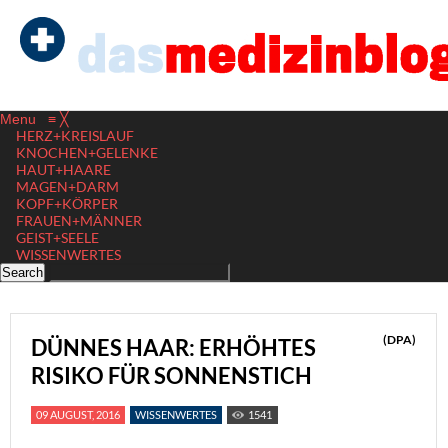
Menu
≡
╳
HERZ+KREISLAUF
KNOCHEN+GELENKE
HAUT+HAARE
MAGEN+DARM
KOPF+KÖRPER
FRAUEN+MÄNNER
GEIST+SEELE
WISSENWERTES
(DPA)
DÜNNES HAAR: ERHÖHTES
RISIKO FÜR SONNENSTICH
09 AUGUST, 2016
WISSENWERTES
1541