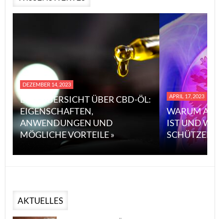
DEZEMBER 14, 2023
APRIL 17, 2023
EINE ÜBERSICHT ÜBER CBD-ÖL:
EIGENSCHAFTEN,
WARUM ASB
ANWENDUNGEN UND
IST UND WI
MÖGLICHE VORTEILE »
SCHÜTZEN 
AKTUELLES