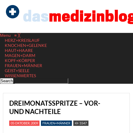
Menu
≡
╳
HERZ+KREISLAUF
KNOCHEN+GELENKE
HAUT+HAARE
MAGEN+DARM
KOPF+KÖRPER
FRAUEN+MÄNNER
GEIST+SEELE
WISSENWERTES
DREIMONATSSPRITZE – VOR-
UND NACHTEILE
05 OKTOBER, 2009
FRAUEN+MÄNNER
5547