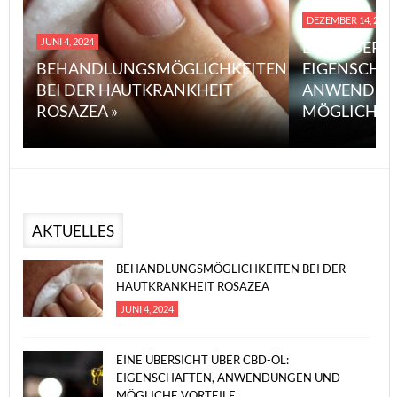
DEZEMBER 14, 2023
JUNI 4, 2024
EINE ÜBERS
BEHANDLUNGSMÖGLICHKEITEN
EIGENSCHA
BEI DER HAUTKRANKHEIT
ANWENDUN
ROSAZEA »
MÖGLICHE V
AKTUELLES
BEHANDLUNGSMÖGLICHKEITEN BEI DER
HAUTKRANKHEIT ROSAZEA
JUNI 4, 2024
EINE ÜBERSICHT ÜBER CBD-ÖL:
EIGENSCHAFTEN, ANWENDUNGEN UND
MÖGLICHE VORTEILE