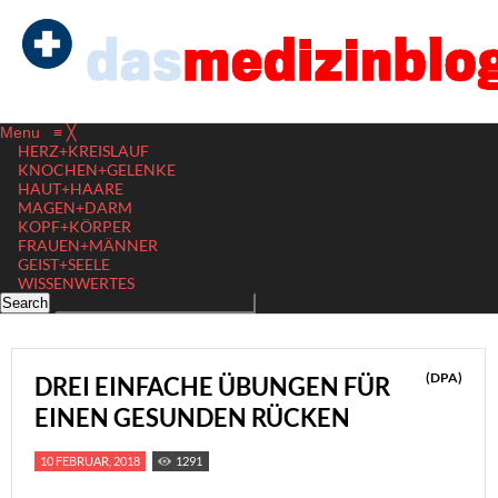
Menu
≡
╳
HERZ+KREISLAUF
KNOCHEN+GELENKE
HAUT+HAARE
MAGEN+DARM
KOPF+KÖRPER
FRAUEN+MÄNNER
GEIST+SEELE
WISSENWERTES
(DPA)
DREI EINFACHE ÜBUNGEN FÜR
EINEN GESUNDEN RÜCKEN
10 FEBRUAR, 2018
1291