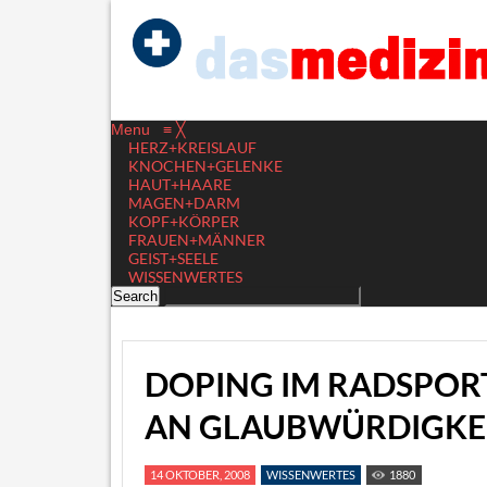
Menu
≡
╳
HERZ+KREISLAUF
KNOCHEN+GELENKE
HAUT+HAARE
MAGEN+DARM
KOPF+KÖRPER
FRAUEN+MÄNNER
GEIST+SEELE
WISSENWERTES
DOPING IM RADSPORT
AN GLAUBWÜRDIGKE
14 OKTOBER, 2008
WISSENWERTES
1880