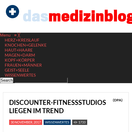
Menu
≡
╳
HERZ+KREISLAUF
KNOCHEN+GELENKE
HAUT+HAARE
MAGEN+DARM
KOPF+KÖRPER
FRAUEN+MÄNNER
GEIST+SEELE
WISSENWERTES
(DPA)
DISCOUNTER-FITNESSSTUDIOS
LIEGEN IM TREND
30 NOVEMBER, 2017
WISSENWERTES
1733