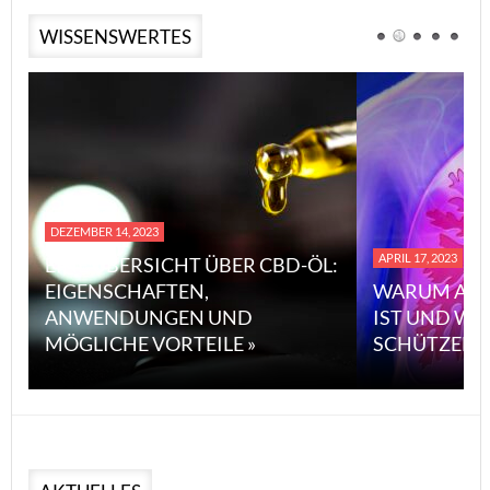
WISSENSWERTES
DEZEMBER 14, 2023
APRIL 17, 2023
EINE ÜBERSICHT ÜBER CBD-ÖL:
EIGENSCHAFTEN,
WARUM ASB
ANWENDUNGEN UND
IST UND WI
MÖGLICHE VORTEILE »
SCHÜTZEN 