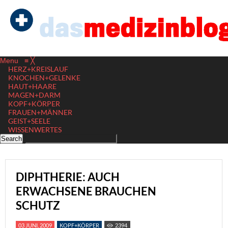
Menu
≡
╳
HERZ+KREISLAUF
KNOCHEN+GELENKE
HAUT+HAARE
MAGEN+DARM
KOPF+KÖRPER
FRAUEN+MÄNNER
GEIST+SEELE
WISSENWERTES
DIPHTHERIE: AUCH
ERWACHSENE BRAUCHEN
SCHUTZ
03 JUNI, 2009
KOPF+KÖRPER
2394