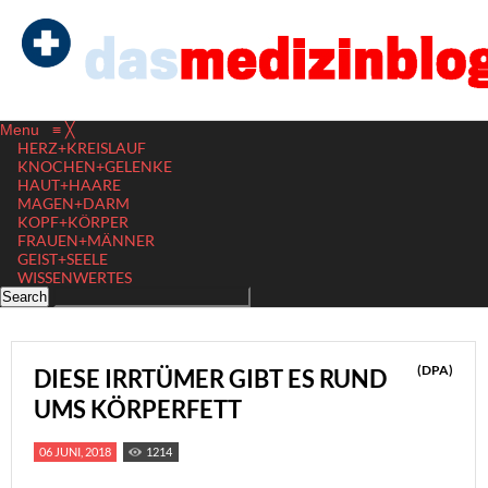
Menu
≡
╳
HERZ+KREISLAUF
KNOCHEN+GELENKE
HAUT+HAARE
MAGEN+DARM
KOPF+KÖRPER
FRAUEN+MÄNNER
GEIST+SEELE
WISSENWERTES
(DPA)
DIESE IRRTÜMER GIBT ES RUND
UMS KÖRPERFETT
06 JUNI, 2018
1214