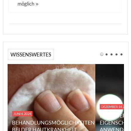
möglich
»
WISSENSWERTES
DEZEMBER 14, 2023
JUNI 4, 2024
EINE ÜBERS
BEHANDLUNGSMÖGLICHKEITEN
EIGENSCHA
BEI DER HAUTKRANKHEIT
ANWENDUN