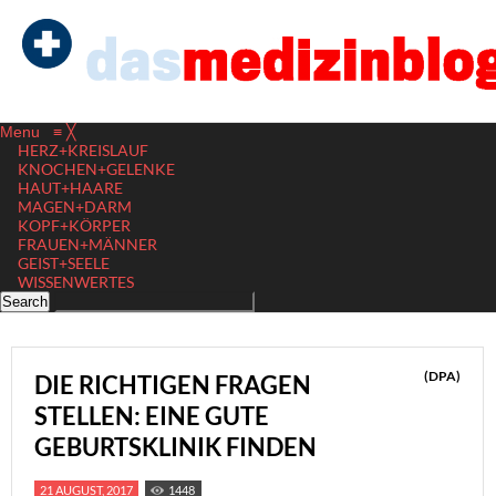
Menu
≡
╳
HERZ+KREISLAUF
KNOCHEN+GELENKE
HAUT+HAARE
MAGEN+DARM
KOPF+KÖRPER
FRAUEN+MÄNNER
GEIST+SEELE
WISSENWERTES
(DPA)
DIE RICHTIGEN FRAGEN
STELLEN: EINE GUTE
GEBURTSKLINIK FINDEN
21 AUGUST, 2017
1448