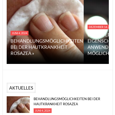
DEZEMBER 14, 2023
JUNI 4, 2024
EINE ÜBERS
BEHANDLUNGSMÖGLICHKEITEN
EIGENSCHA
BEI DER HAUTKRANKHEIT
ANWENDUN
ROSAZEA »
MÖGLICHE V
AKTUELLES
BEHANDLUNGSMÖGLICHKEITEN BEI DER
HAUTKRANKHEIT ROSAZEA
JUNI 4, 2024