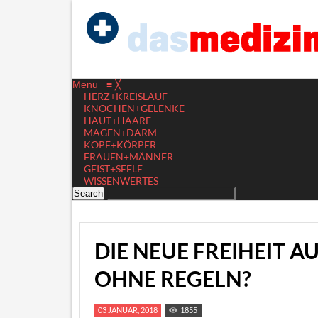
Menu
≡
╳
HERZ+KREISLAUF
KNOCHEN+GELENKE
HAUT+HAARE
MAGEN+DARM
KOPF+KÖRPER
FRAUEN+MÄNNER
GEIST+SEELE
WISSENWERTES
DIE NEUE FREIHEIT A
OHNE REGELN?
03 JANUAR, 2018
1855