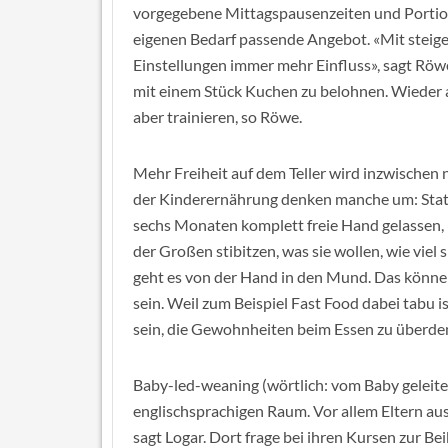
vorgegebene Mittagspausenzeiten und Portio
eigenen Bedarf passende Angebot. «Mit stei
Einstellungen immer mehr Einfluss», sagt Röwe
mit einem Stück Kuchen zu belohnen. Wieder auf
aber trainieren, so Röwe.
Mehr Freiheit auf dem Teller wird inzwischen 
der Kinderernährung denken manche um: Statt
sechs Monaten komplett freie Hand gelassen,
der Großen stibitzen, was sie wollen, wie viel
geht es von der Hand in den Mund. Das könne
sein. Weil zum Beispiel Fast Food dabei tabu i
sein, die Gewohnheiten beim Essen zu überde
Baby-led-weaning (wörtlich: vom Baby geleite
englischsprachigen Raum. Vor allem Eltern au
sagt Logar. Dort frage bei ihren Kursen zur 