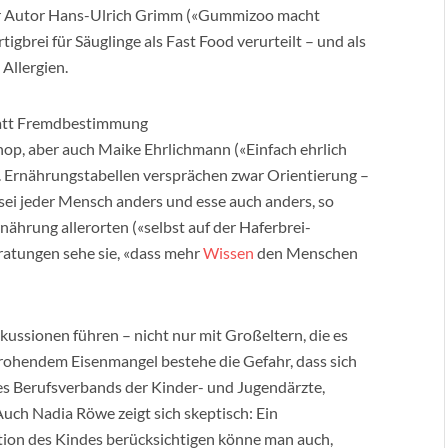
 der Autor Hans-Ulrich Grimm («Gummizoo macht
igbrei für Säuglinge als Fast Food verurteilt – und als
Allergien.
statt Fremdbestimmung
op, aber auch Maike Ehrlichmann («Einfach ehrlich
n. Ernährungstabellen versprächen zwar Orientierung –
h sei jeder Mensch anders und esse auch anders, so
ährung allerorten («selbst auf der Haferbrei-
eratungen sehe sie, «dass mehr
Wissen
den Menschen
ussionen führen – nicht nur mit Großeltern, die es
rohendem Eisenmangel bestehe die Gefahr, dass sich
des Berufsverbands der Kinder- und Jugendärzte,
uch Nadia Röwe zeigt sich skeptisch: Ein
ition des Kindes berücksichtigen könne man auch,