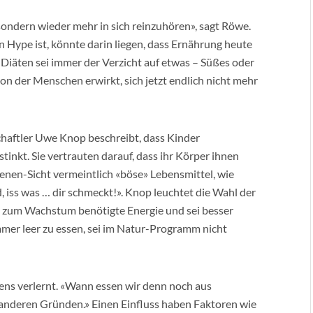
ondern wieder mehr in sich reinzuhören», sagt Röwe.
 Hype ist, könnte darin liegen, dass Ernährung heute
Diäten sei immer der Verzicht auf etwas – Süßes oder
on der Menschen erwirkt, sich jetzt endlich nicht mehr
haftler Uwe Knop beschreibt, dass Kinder
inkt. Sie vertrauten darauf, dass ihr Körper ihnen
senen-Sicht vermeintlich «böse» Lebensmittel, wie
, iss was … dir schmeckt!». Knop leuchtet die Wahl der
ie zum Wachstum benötigte Energie und sei besser
immer leer zu essen, sei im Natur-Programm nicht
ens verlernt. «Wann essen wir denn noch aus
 anderen Gründen.» Einen Einfluss haben Faktoren wie