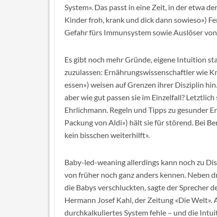
System». Das passt in eine Zeit, in der etwa
Kinder froh, krank und dick dann sowieso») Fert
Gefahr fürs Immunsystem sowie Auslöser von 
Es gibt noch mehr Gründe, eigene Intuition 
zuzulassen: Ernährungswissenschaftler wie Kn
essen») weisen auf Grenzen ihrer Disziplin hi
aber wie gut passen sie im Einzelfall? Letztlic
Ehrlichmann. Regeln und Tipps zu gesunder Ern
Packung von Aldi») hält sie für störend. Bei B
kein bisschen weiterhilft».
Baby-led-weaning allerdings kann noch zu Disk
von früher noch ganz anders kennen. Neben d
die Babys verschluckten, sagte der Sprecher 
Hermann Josef Kahl, der Zeitung «Die Welt». A
durchkalkuliertes System fehle – und die Intu