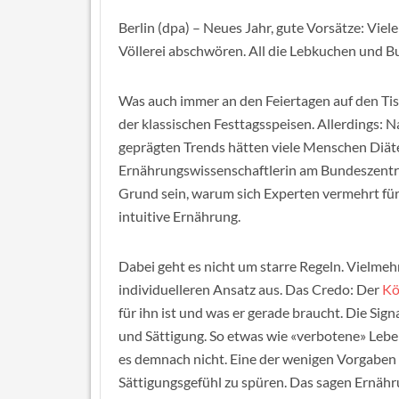
Berlin (dpa) – Neues Jahr, gute Vorsätze: Vie
Völlerei abschwören. All die Lebkuchen und B
Was auch immer an den Feiertagen auf den Tisc
der klassischen Festtagsspeisen. Allerdings:
geprägten Trends hätten viele Menschen Diäte
Ernährungswissenschaftlerin am Bundeszentru
Grund sein, warum sich Experten vermehrt fü
intuitive Ernährung.
Dabei geht es nicht um starre Regeln. Vielmehr
individuelleren Ansatz aus. Das Credo: Der
Kö
für ihn ist und was er gerade braucht. Die Sign
und Sättigung. So etwas wie «verbotene» Lebens
es demnach nicht. Eine der wenigen Vorgaben 
Sättigungsgefühl zu spüren. Das sagen Ernäh