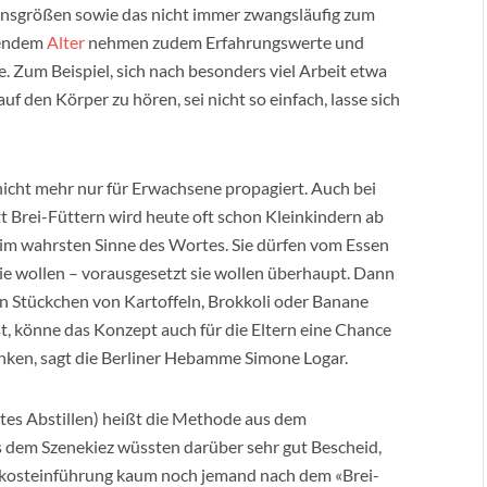
nsgrößen sowie das nicht immer zwangsläufig zum
gendem
Alter
nehmen zudem Erfahrungswerte und
. Zum Beispiel, sich nach besonders viel Arbeit etwa
 den Körper zu hören, sei nicht so einfach, lasse sich
nicht mehr nur für Erwachsene propagiert. Auch bei
 Brei-Füttern wird heute oft schon Kleinkindern ab
 im wahrsten Sinne des Wortes. Sie dürfen vom Essen
 sie wollen – vorausgesetzt sie wollen überhaupt. Dann
n Stückchen von Kartoffeln, Brokkoli oder Banane
st, könne das Konzept auch für die Eltern eine Chance
nken, sagt die Berliner Hebamme Simone Logar.
tes Abstillen) heißt die Methode aus dem
s dem Szenekiez wüssten darüber sehr gut Bescheid,
Beikosteinführung kaum noch jemand nach dem «Brei-