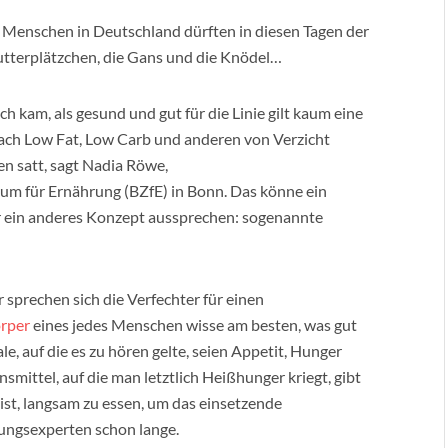
le Menschen in Deutschland dürften in diesen Tagen der
utterplätzchen, die Gans und die Knödel…
h kam, als gesund und gut für die Linie gilt kaum eine
JUN
 Nach Low Fat, Low Carb und anderen von Verzicht
B
BE
n satt, sagt Nadia Röwe,
RO
m für Ernährung (BZfE) in Bonn. Das könne ein
r ein anderes Konzept aussprechen: sogenannte
 sprechen sich die Verfechter für einen
rper
eines jedes Menschen wisse am besten, was gut
ale, auf die es zu hören gelte, seien Appetit, Hunger
mittel, auf die man letztlich Heißhunger kriegt, gibt
ist, langsam zu essen, um das einsetzende
rungsexperten schon lange.