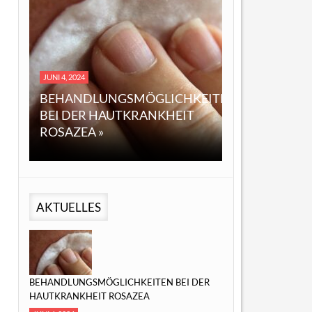
DEZEMBER 14, 2023
I 4, 2024
EINE ÜBERSICHT ÜBER
EHANDLUNGSMÖGLICHKEITEN
ÖL: EIGENSCHAFTEN,
I DER HAUTKRANKHEIT
ANWENDUNGEN UND
SAZEA »
MÖGLICHE VORTEILE »
AKTUELLES
BEHANDLUNGSMÖGLICHKEITEN BEI DER
HAUTKRANKHEIT ROSAZEA