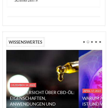
Schmerzen
»
WISSENSWERTES
DEZEMBER 14, 2023
APRIL 17, 2023
EINE ÜBERSICHT ÜBER CBD-ÖL:
EIGENSCHAFTEN,
WARUM ASB
ANWENDUNGEN UND
IST UND WI