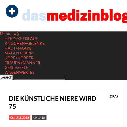
Menu
≡
╳
HERZ+KREISLAUF
KNOCHEN+GELENKE
HAUT+HAARE
MAGEN+DARM
KOPF+KÖRPER
FRAUEN+MÄNNER
GEIST+SEELE
WISSENWERTES
(DPA)
DIE KÜNSTLICHE NIERE WIRD
75
06 JUNI, 2018
1410