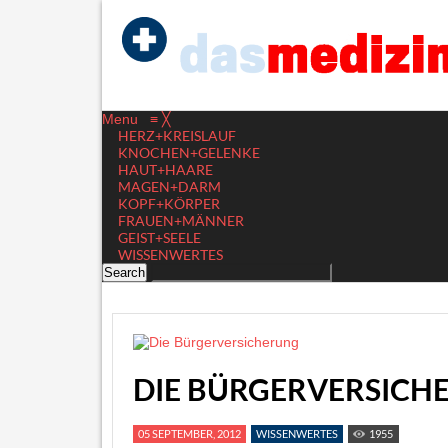
Menu
≡
╳
HERZ+KREISLAUF
KNOCHEN+GELENKE
HAUT+HAARE
MAGEN+DARM
KOPF+KÖRPER
FRAUEN+MÄNNER
GEIST+SEELE
WISSENWERTES
DIE BÜRGERVERSICH
05 SEPTEMBER, 2012
WISSENWERTES
1955