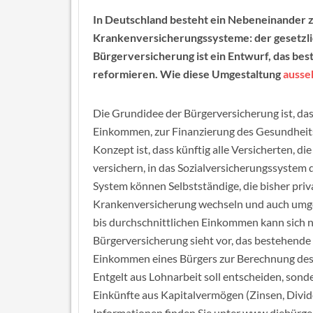
In Deutschland besteht ein Nebeneinander 
Krankenversicherungssysteme: der gesetzli
Bürgerversicherung ist ein Entwurf, das be
reformieren. Wie diese Umgestaltung
ausse
Die Grundidee der Bürgerversicherung ist, da
Einkommen, zur Finanzierung des Gesundheit
Konzept ist, dass künftig alle Versicherten, 
versichern, in das Sozialversicherungssystem 
System können Selbstständige, die bisher priva
Krankenversicherung wechseln und auch umgeke
bis durchschnittlichen Einkommen kann sich n
Bürgerversicherung sieht vor, das bestehende S
Einkommen eines Bürgers zur Berechnung des 
Entgelt aus Lohnarbeit soll entscheiden, son
Einkünfte aus Kapitalvermögen (Zinsen, Divi
Informationen finden Sie unter www.diebürge