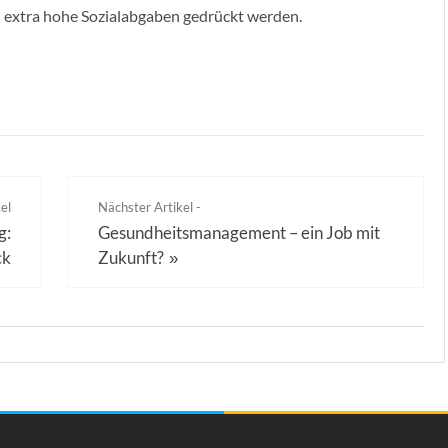
 extra hohe Sozialabgaben gedrückt werden.
el
Nächster Artikel -
g:
Gesundheitsmanagement – ein Job mit
ck
Zukunft?
»