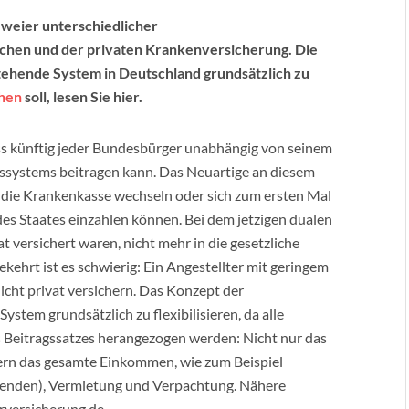
zweier unterschiedlicher
chen und der privaten Krankenversicherung. Die
stehende System in Deutschland grundsätzlich zu
hen
soll, lesen Sie hier.
ss künftig jeder Bundesbürger unabhängig von seinem
ssystems beitragen kann. Das Neuartige an diesem
die die Krankenkasse wechseln oder sich zum ersten Mal
des Staates einzahlen können. Bei dem jetzigen dualen
t versichert waren, nicht mehr in die gesetzliche
hrt ist es schwierig: Ein Angestellter mit geringem
icht privat versichern. Das Konzept der
ystem grundsätzlich zu flexibilisieren, da alle
Beitragssatzes herangezogen werden: Nicht nur das
dern das gesamte Einkommen, wie zum Beispiel
denden), Vermietung und Verpachtung. Nähere
rversicherung.de.