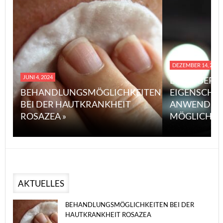
DEZEMBER 14, 2023
JUNI 4, 2024
EINE ÜBERS
BEHANDLUNGSMÖGLICHKEITEN
EIGENSCHA
BEI DER HAUTKRANKHEIT
ANWENDUN
ROSAZEA »
MÖGLICHE V
AKTUELLES
BEHANDLUNGSMÖGLICHKEITEN BEI DER
HAUTKRANKHEIT ROSAZEA