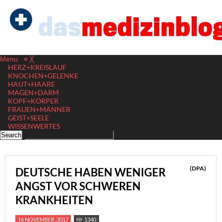
Menu
≡
╳
HERZ+KREISLAUF
KNOCHEN+GELENKE
HAUT+HAARE
MAGEN+DARM
KOPF+KÖRPER
FRAUEN+MÄNNER
GEIST+SEELE
WISSENWERTES
(DPA)
DEUTSCHE HABEN WENIGER
ANGST VOR SCHWEREN
KRANKHEITEN
16 NOVEMBER, 2017
1340