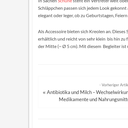
In Sachen
Schuhe
steht ein Vertreter weit oben
Schläppchen passen sich jedem Look gekonnt an
elegant oder leger, ob zu Geburtstagen, Feier
Als Accessoire bieten sich Kreolen an. Dieses
erhältlich und reicht von sehr klein bis hin zu f
der Mitte (~ Ø 5 cm). Mit diesem Begleiter ist
- Vorheriger Artik
Antibiotika und Milch – Wechselwirku
«
Medikamente und Nahrungsmitt