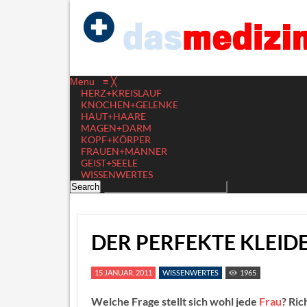
Menu
≡
╳
HERZ+KREISLAUF
KNOCHEN+GELENKE
HAUT+HAARE
MAGEN+DARM
KOPF+KÖRPER
FRAUEN+MÄNNER
GEIST+SEELE
WISSENWERTES
DER PERFEKTE KLEID
15 JANUAR, 2011
WISSENWERTES
1965
Welche Frage stellt sich wohl jede
Frau
? Ric