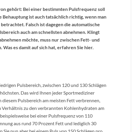
on gehört: Bei einer bestimmten Pulsfrequenz soll
 Behauptung ist auch tatsächlich richtig, wenn man
 betrachtet. Falsch ist dagegen die automatische
ulsbereich auch am schnellsten abnehmen. Klingt
abnehmen möchte, muss nur zwischen Fett- und
as es damit auf sich hat, erfahren Sie hier.
niedrigen Pulsbereich, zwischen 120 und 130 Schlägen
 höchsten. Das wird Ihnen jeder Sportmediziner
 in diesem Pulsbereich am meisten Fett verbrennen,
im Verhältnis zu den verbrannten Kohlenhydraten am
beispielsweise bei einer Pulsfrequenz von 110
nnung aus rund 70 Prozent Fett und lediglich 30
 Sie nun aber bei einem Puls von 150 Schlägen pro