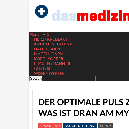
Menu
≡
╳
HERZ+KREISLAUF
KNOCHEN+GELENKE
HAUT+HAARE
MAGEN+DARM
KOPF+KÖRPER
FRAUEN+MÄNNER
GEIST+SEELE
WISSENWERTES
DER OPTIMALE PULS
WAS IST DRAN AM M
16 APRIL, 2014
KNOCHEN+GELENKE
4074