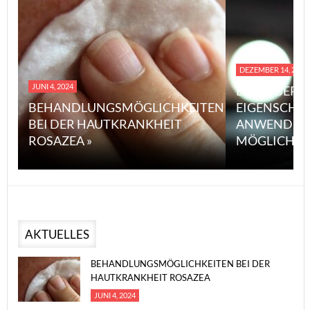
DEZEMBER 14, 2023
JUNI 4, 2024
EINE ÜBERS
BEHANDLUNGSMÖGLICHKEITEN
EIGENSCHA
BEI DER HAUTKRANKHEIT
ANWENDUN
ROSAZEA »
MÖGLICHE V
AKTUELLES
BEHANDLUNGSMÖGLICHKEITEN BEI DER
HAUTKRANKHEIT ROSAZEA
JUNI 4, 2024