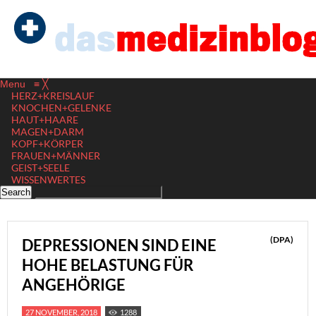
Menu
≡
╳
HERZ+KREISLAUF
KNOCHEN+GELENKE
HAUT+HAARE
MAGEN+DARM
KOPF+KÖRPER
FRAUEN+MÄNNER
GEIST+SEELE
WISSENWERTES
(DPA)
DEPRESSIONEN SIND EINE
HOHE BELASTUNG FÜR
ANGEHÖRIGE
27 NOVEMBER, 2018
1288