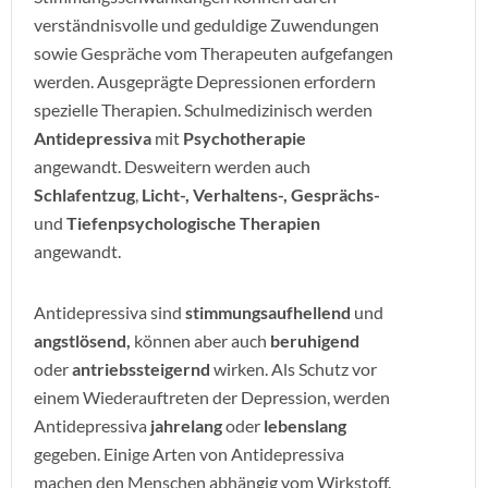
verständnisvolle und geduldige Zuwendungen
sowie Gespräche vom Therapeuten aufgefangen
werden. Ausgeprägte Depressionen erfordern
spezielle Therapien. Schulmedizinisch werden
Antidepressiva
mit
Psychotherapie
angewandt. Desweitern werden auch
Schlafentzug
,
Licht-, Verhaltens-, Gesprächs-
und
Tiefenpsychologische Therapien
angewandt.
Antidepressiva sind
stimmungsaufhellend
und
angstlösend,
können aber auch
beruhigend
oder
antriebssteigernd
wirken. Als Schutz vor
einem Wiederauftreten der Depression, werden
Antidepressiva
jahrelang
oder
lebenslang
gegeben. Einige Arten von Antidepressiva
machen den Menschen abhängig vom Wirkstoff.