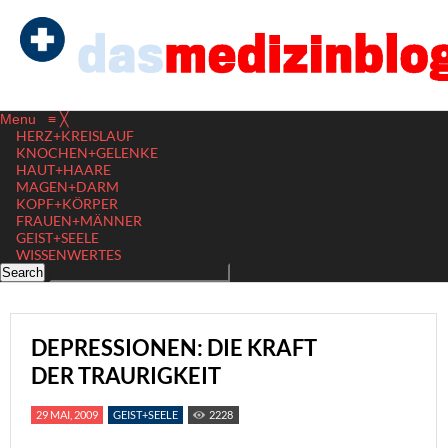
Menu
≡
╳
HERZ+KREISLAUF
KNOCHEN+GELENKE
HAUT+HAARE
MAGEN+DARM
KOPF+KÖRPER
FRAUEN+MÄNNER
GEIST+SEELE
WISSENWERTES
DEPRESSIONEN: DIE KRAFT
DER TRAURIGKEIT
29 MAI, 2009
GEIST+SEELE
2228