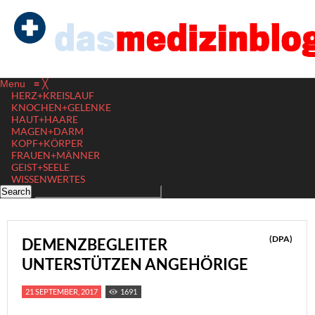
Menu
≡
╳
HERZ+KREISLAUF
KNOCHEN+GELENKE
HAUT+HAARE
MAGEN+DARM
KOPF+KÖRPER
FRAUEN+MÄNNER
GEIST+SEELE
WISSENWERTES
(DPA)
DEMENZBEGLEITER
UNTERSTÜTZEN ANGEHÖRIGE
21 SEPTEMBER, 2017
1691