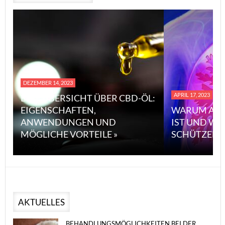
DEZEMBER 14, 2023
APRIL 17, 2023
EINE ÜBERSICHT ÜBER CBD-ÖL:
EIGENSCHAFTEN,
WARUM ASBEST 
ANWENDUNGEN UND
IST UND WIE MA
MÖGLICHE VORTEILE »
SCHÜTZEN KANN
AKTUELLES
BEHANDLUNGSMÖGLICHKEITEN BEI DER