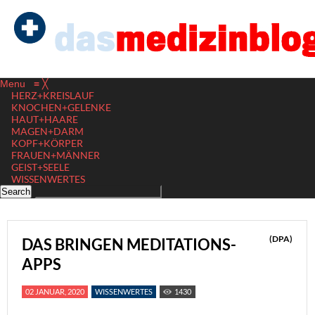
Menu
≡
╳
HERZ+KREISLAUF
KNOCHEN+GELENKE
HAUT+HAARE
MAGEN+DARM
KOPF+KÖRPER
FRAUEN+MÄNNER
GEIST+SEELE
WISSENWERTES
(DPA)
DAS BRINGEN MEDITATIONS-
APPS
02 JANUAR, 2020
WISSENWERTES
1430