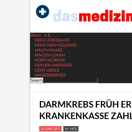
Menu
≡
╳
HERZ+KREISLAUF
KNOCHEN+GELENKE
HAUT+HAARE
MAGEN+DARM
KOPF+KÖRPER
FRAUEN+MÄNNER
GEIST+SEELE
WISSENWERTES
DARMKREBS FRÜH ER
KRANKENKASSE ZAH
12 JUNI, 2017
1472