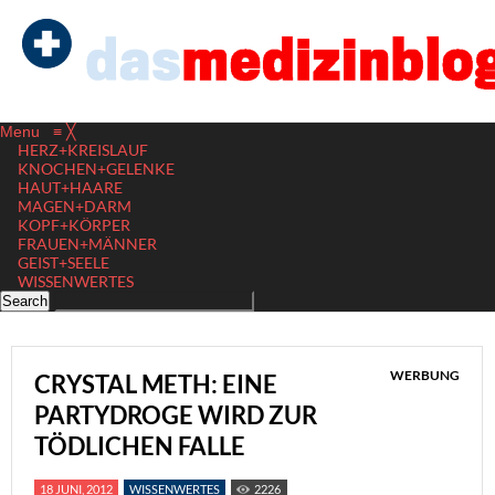
Menu
≡
╳
HERZ+KREISLAUF
KNOCHEN+GELENKE
HAUT+HAARE
MAGEN+DARM
KOPF+KÖRPER
FRAUEN+MÄNNER
GEIST+SEELE
WISSENWERTES
WERBUNG
CRYSTAL METH: EINE
PARTYDROGE WIRD ZUR
TÖDLICHEN FALLE
18 JUNI, 2012
WISSENWERTES
2226