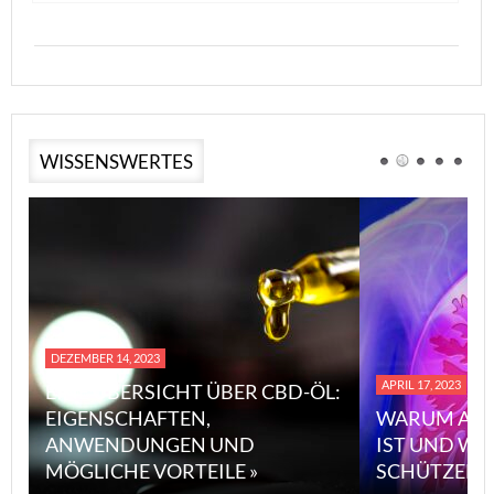
WISSENSWERTES
DEZEMBER 14, 2023
APRIL 17, 2023
EINE ÜBERSICHT ÜBER CBD-ÖL:
EIGENSCHAFTEN,
WARUM ASB
ANWENDUNGEN UND
IST UND WI
MÖGLICHE VORTEILE »
SCHÜTZEN 