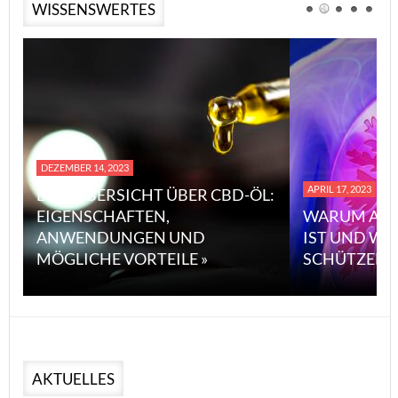
WISSENSWERTES
DEZEMBER 14, 2023
APRIL 17, 2023
EINE ÜBERSICHT ÜBER CBD-ÖL:
EIGENSCHAFTEN,
WARUM ASB
ANWENDUNGEN UND
IST UND WI
MÖGLICHE VORTEILE »
SCHÜTZEN 
AKTUELLES