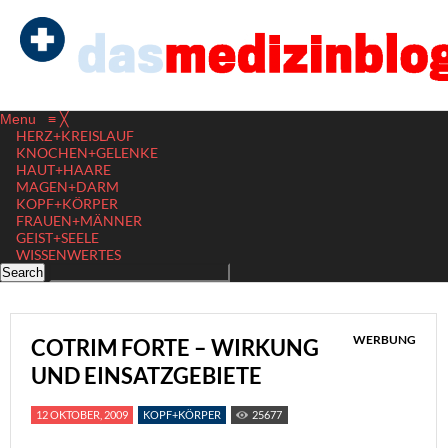
Menu
≡
╳
HERZ+KREISLAUF
KNOCHEN+GELENKE
HAUT+HAARE
MAGEN+DARM
KOPF+KÖRPER
FRAUEN+MÄNNER
GEIST+SEELE
WISSENWERTES
WERBUNG
COTRIM FORTE – WIRKUNG
UND EINSATZGEBIETE
12 OKTOBER, 2009
KOPF+KÖRPER
25677