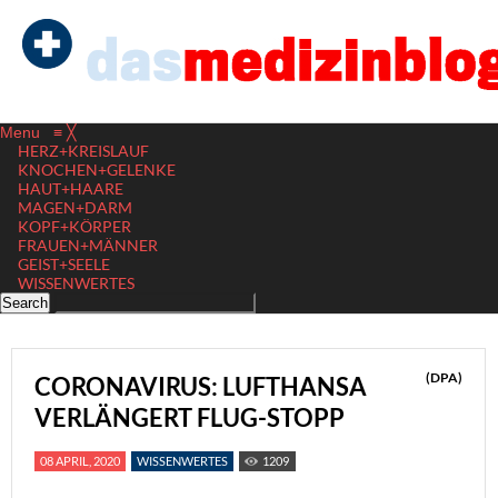
Menu
≡
╳
HERZ+KREISLAUF
KNOCHEN+GELENKE
HAUT+HAARE
MAGEN+DARM
KOPF+KÖRPER
FRAUEN+MÄNNER
GEIST+SEELE
WISSENWERTES
(DPA)
CORONAVIRUS: LUFTHANSA
VERLÄNGERT FLUG-STOPP
08 APRIL, 2020
WISSENWERTES
1209