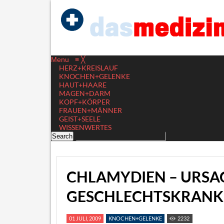
Menu
≡
╳
HERZ+KREISLAUF
KNOCHEN+GELENKE
HAUT+HAARE
MAGEN+DARM
KOPF+KÖRPER
FRAUEN+MÄNNER
GEIST+SEELE
WISSENWERTES
CHLAMYDIEN – URSA
GESCHLECHTSKRANK
01 JULI, 2009
KNOCHEN+GELENKE
2232