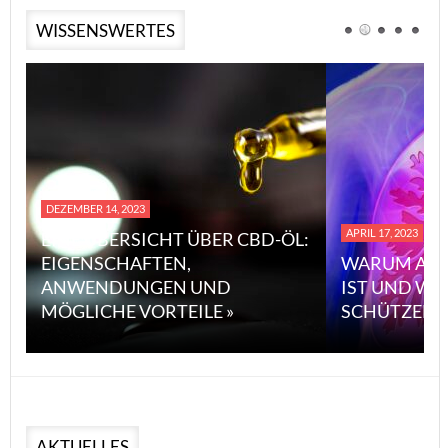
WISSENSWERTES
DEZEMBER 14, 2023
APRIL 17, 2023
EINE ÜBERSICHT ÜBER CBD-ÖL:
EIGENSCHAFTEN,
WARUM ASB
ANWENDUNGEN UND
IST UND WI
MÖGLICHE VORTEILE »
SCHÜTZEN 
AKTUELLES