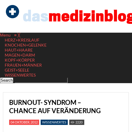
Menu
≡
╳
HERZ+KREISLAUF
KNOCHEN+GELENKE
HAUT+HAARE
MAGEN+DARM
KOPF+KÖRPER
FRAUEN+MÄNNER
GEIST+SEELE
WISSENWERTES
BURNOUT- SYNDROM –
CHANCE AUF VERÄNDERUNG
04 OKTOBER, 2012
WISSENWERTES
2220