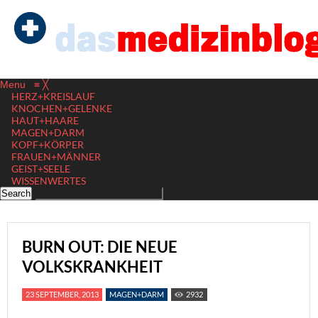
Menu
≡
╳
HERZ+KREISLAUF
KNOCHEN+GELENKE
HAUT+HAARE
MAGEN+DARM
KOPF+KÖRPER
FRAUEN+MÄNNER
GEIST+SEELE
WISSENWERTES
BURN OUT: DIE NEUE
VOLKSKRANKHEIT
23 SEPTEMBER, 2013
MAGEN+DARM
2932