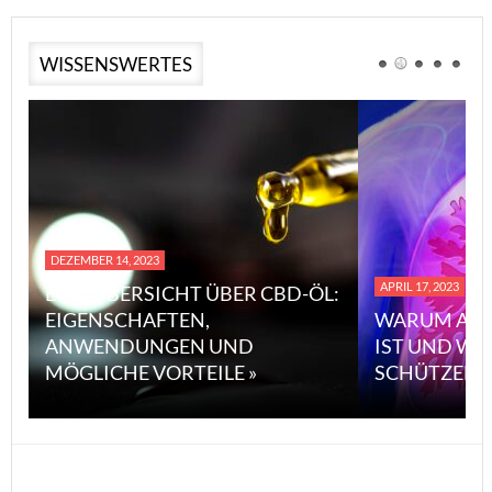
WISSENSWERTES
DEZEMBER 14, 2023
APRIL 17, 2023
EINE ÜBERSICHT ÜBER CBD-ÖL:
EIGENSCHAFTEN,
WARUM ASB
ANWENDUNGEN UND
IST UND WI
MÖGLICHE VORTEILE »
SCHÜTZEN 