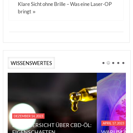
Klare Sicht ohne Brille – Was eine Laser-OP
bringt
»
WISSENSWERTES
DEZEMBER 14, 2023
APRIL 17, 2023
EINE ÜBERSICHT ÜBER CBD-ÖL:
EIGENSCHAFTEN,
WARUM ASB