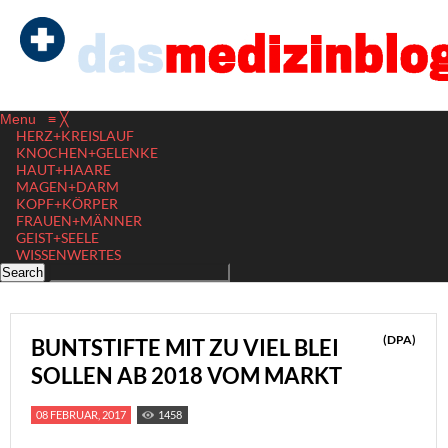
Menu
≡
╳
HERZ+KREISLAUF
KNOCHEN+GELENKE
HAUT+HAARE
MAGEN+DARM
KOPF+KÖRPER
FRAUEN+MÄNNER
GEIST+SEELE
WISSENWERTES
(DPA)
BUNTSTIFTE MIT ZU VIEL BLEI
SOLLEN AB 2018 VOM MARKT
08 FEBRUAR, 2017
1458