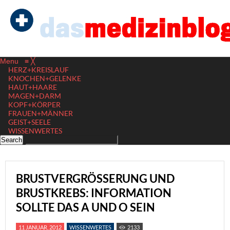
Menu
≡
╳
HERZ+KREISLAUF
KNOCHEN+GELENKE
HAUT+HAARE
MAGEN+DARM
KOPF+KÖRPER
FRAUEN+MÄNNER
GEIST+SEELE
WISSENWERTES
BRUSTVERGRÖSSERUNG UND B
RUSTKREBS: INFORMATION S
OLLTE DAS A UND O SEIN
11 JANUAR, 2012
WISSENWERTES
2133