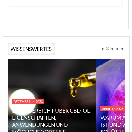
WISSENSWERTES
DEZEMBER 14, 2023
APRIL 17, 2023
EINE ÜBERSICHT ÜBER CBD-ÖL:
EIGENSCHAFTEN,
WARUM ASBES
ANWENDUNGEN UND
IST UND WIE 
MÖGLICHE VORTEILE »
SCHÜTZEN KA