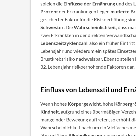
spielen die
Einflüsse der Ernährung
und des
L
Prozent
der Erkrankungen liegen
mutierte B
gesicherter Faktor für die Risikoerhöhung si
Schwester
. Die
Wahrscheinlichkeit
, dass ma
zwei Erkrankten in der direkten Verwandtsch
Lebenszeitzyklenzahl
, also ein früher Eintri
Lebensjahr und wiederum ein spätes Einsetze
Brustkrebsrisiko nachweisbar. Ebenso stellen
32. Lebensjahr risikoerhöhende Faktoren dar.
Einfluss von Lebensstil und Er
Wenn hohes
Körpergewicht
, hohe
Körpergr
Kindheit
, aufgrund eines übermäßigen Verzehr
mangelnder Bewegung auftreten, so erhöht dies
Wahrscheinlichkeit nach um ein Vielfaches me
übermäßiger
Alkoholkonsum
, ungesunde Er