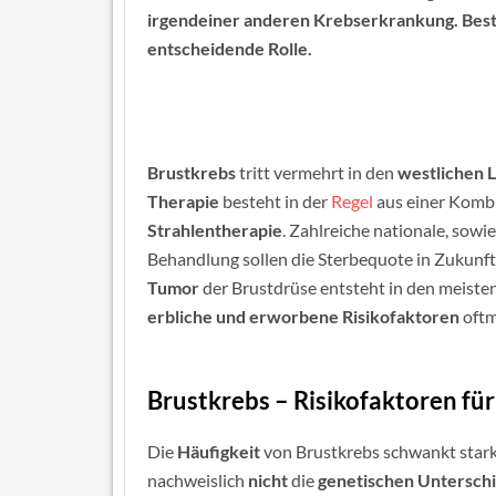
irgendeiner anderen Krebserkrankung. Besti
entscheidende Rolle.
Brustkrebs
tritt vermehrt in den
westlichen 
Therapie
besteht in der
Regel
aus einer Komb
Strahlentherapie
. Zahlreiche nationale, sow
Behandlung sollen die Sterbequote in Zukunft
Tumor
der Brustdrüse entsteht in den meiste
erbliche und erworbene Risikofaktoren
oftm
Brustkrebs – Risikofaktoren fü
Die
Häufigkeit
von Brustkrebs schwankt stark
nachweislich
nicht
die
genetischen Untersch