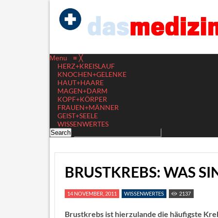
Menu
≡
╳
HERZ+KREISLAUF
KNOCHEN+GELENKE
HAUT+HAARE
MAGEN+DARM
KOPF+KÖRPER
FRAUEN+MÄNNER
GEIST+SEELE
WISSENWERTES
BRUSTKREBS: WAS SI
14 NOVEMBER, 2011
WISSENWERTES
2137
Brustkrebs ist hierzulande die häufigste Kre