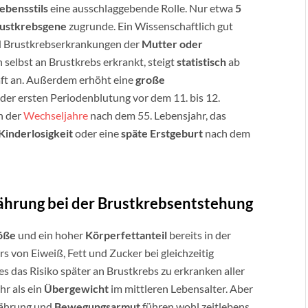
ebensstils
eine ausschlaggebende Rolle. Nur etwa
5
rustkrebsgene
zugrunde. Ein Wissenschaftlich gut
nd Brustkrebserkrankungen der
Mutter oder
n selbst an Brustkrebs erkrankt, steigt
statistisch
ab
aft an. Außerdem erhöht eine
große
tt der ersten Periodenblutung vor dem 11. bis 12.
n der
Wechseljahre
nach dem 55. Lebensjahr, das
Kinderlosigkeit
oder eine
späte Erstgeburt
nach dem
nährung bei der Brustkrebsentstehung
öße
und ein hoher
Körperfettanteil
bereits in der
s von Eiweiß, Fett und Zucker bei gleichzeitig
 das Risiko später an Brustkrebs zu erkranken aller
hr als ein
Übergewicht
im mittleren Lebensalter. Aber
nährung und
Bewegungsarmut
führen wohl zeitlebens