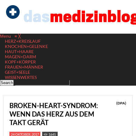
Menu
≡
╳
HERZ+KREISLAUF
KNOCHEN+GELENKE
HAUT+HAARE
MAGEN+DARM
KOPF+KÖRPER
FRAUEN+MÄNNER
GEIST+SEELE
WISSENWERTES
(DPA)
BROKEN-HEART-SYNDROM:
WENN DAS HERZ AUS DEM
TAKT GERÄT
24 OKTOBER, 2017
1645