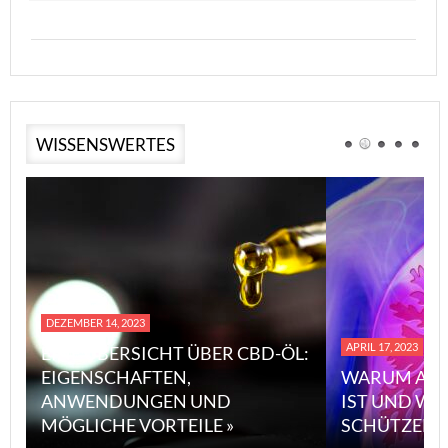
WISSENSWERTES
DEZEMBER 14, 2023
APRIL 17, 2023
EINE ÜBERSICHT ÜBER CBD-ÖL:
EIGENSCHAFTEN,
WARUM ASB
ANWENDUNGEN UND
IST UND WI
MÖGLICHE VORTEILE »
SCHÜTZEN 