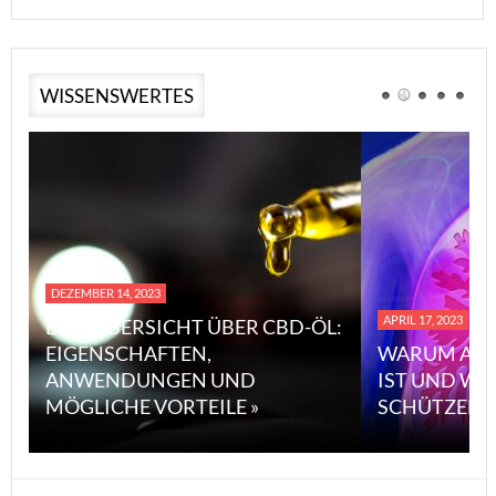
WISSENSWERTES
DEZEMBER 14, 2023
APRIL 17, 2023
EINE ÜBERSICHT ÜBER CBD-ÖL:
EIGENSCHAFTEN,
WARUM ASB
ANWENDUNGEN UND
IST UND WI
MÖGLICHE VORTEILE »
SCHÜTZEN 