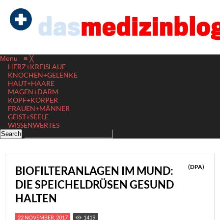
Menu
≡
╳
HERZ+KREISLAUF
KNOCHEN+GELENKE
HAUT+HAARE
MAGEN+DARM
KOPF+KÖRPER
FRAUEN+MÄNNER
GEIST+SEELE
WISSENWERTES
(DPA)
BIOFILTERANLAGEN IM MUND:
DIE SPEICHELDRÜSEN GESUND
HALTEN
22 NOVEMBER, 2017
1419