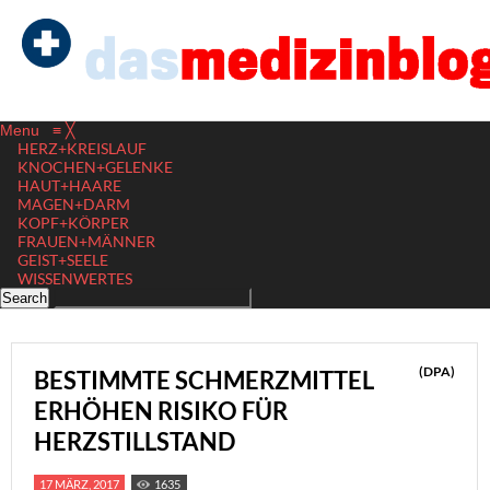
Menu
≡
╳
HERZ+KREISLAUF
KNOCHEN+GELENKE
HAUT+HAARE
MAGEN+DARM
KOPF+KÖRPER
FRAUEN+MÄNNER
GEIST+SEELE
WISSENWERTES
(DPA)
BESTIMMTE SCHMERZMITTEL
ERHÖHEN RISIKO FÜR
HERZSTILLSTAND
17 MÄRZ, 2017
1635