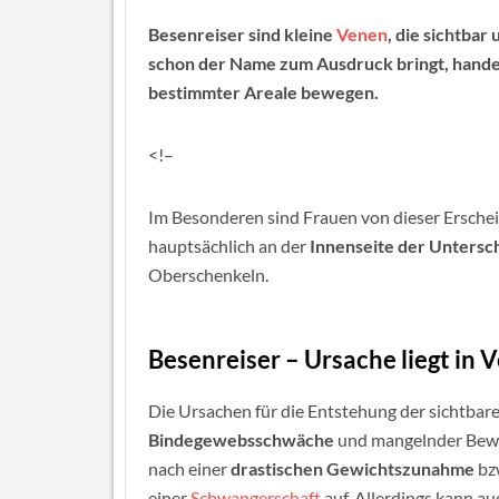
Besenreiser sind kleine
Venen
, die sichtbar
schon der Name zum Ausdruck bringt, handelt
bestimmter Areale bewegen.
<!–
Im Besonderen sind Frauen von dieser Erschei
hauptsächlich an der
Innenseite der Untersc
Oberschenkeln.
Besenreiser – Ursache liegt in 
Die Ursachen für die Entstehung der sichtbare
Bindegewebsschwäche
und mangelnder Bewe
nach einer
drastischen Gewichtszunahme
bzw
einer
Schwangerschaft
auf. Allerdings kann au