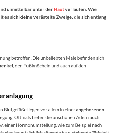
 und unmittelbar unter der
Haut
verlaufen. Wie
 es sich kleine verästelte Zweige, die sich entlang
nung betroffen. Die unbeliebten Male befinden sich
henkel
, den Fußknöcheln und auch auf den
Veranlagung
n Blutgefäße liegen vor allem in einer
angeborenen
gung. Oftmals treten die unschönen Adern auch
. einer Hormonumstellung, wie zum Beispiel nach
ch eine hauptsächlich sitzende bzw. stehende Tätigkeit