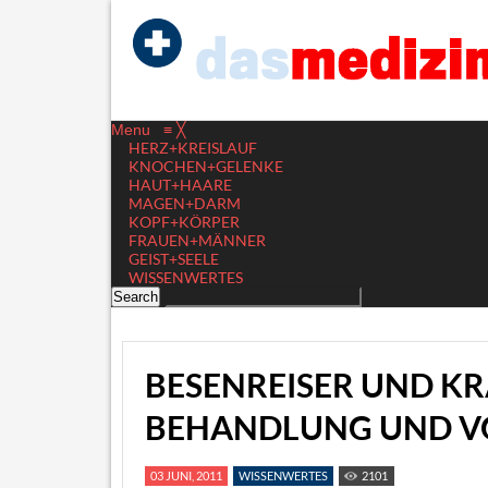
Menu
≡
╳
HERZ+KREISLAUF
KNOCHEN+GELENKE
HAUT+HAARE
MAGEN+DARM
KOPF+KÖRPER
FRAUEN+MÄNNER
GEIST+SEELE
WISSENWERTES
BESENREISER UND K
BEHANDLUNG UND 
03 JUNI, 2011
WISSENWERTES
2101