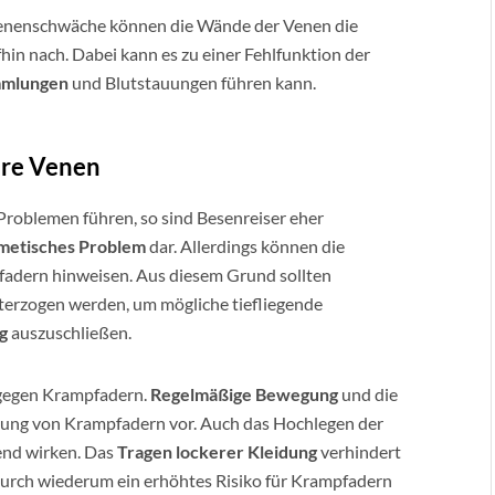
r Venenschwäche können die Wände der Venen die
in nach. Dabei kann es zu einer Fehlfunktion der
mmlungen
und Blutstauungen führen kann.
are Venen
roblemen führen, so sind Besenreiser eher
metisches
Problem
dar. Allerdings können die
adern hinweisen. Aus diesem Grund sollten
terzogen werden, um mögliche tiefliegende
g
auszuschließen.
 gegen Krampfadern.
Regelmäßige Bewegung
und die
ung von Krampfadern vor. Auch das Hochlegen der
end wirken. Das
Tragen lockerer Kleidung
verhindert
durch wiederum ein erhöhtes Risiko für Krampfadern