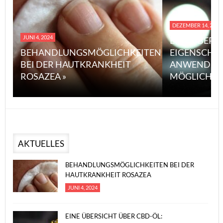
DEZEMBER 14, 2023
JUNI 4, 2024
EINE ÜBERS
BEHANDLUNGSMÖGLICHKEITEN
EIGENSCHA
BEI DER HAUTKRANKHEIT
ANWENDUN
ROSAZEA »
MÖGLICHE V
AKTUELLES
BEHANDLUNGSMÖGLICHKEITEN BEI DER
HAUTKRANKHEIT ROSAZEA
JUNI 4, 2024
EINE ÜBERSICHT ÜBER CBD-ÖL: