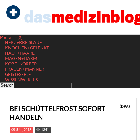
Menu
≡
╳
HERZ+KREISLAUF
KNOCHEN+GELENKE
HAUT+HAARE
MAGEN+DARM
KOPF+KÖRPER
FRAUEN+MÄNNER
GEIST+SEELE
WISSENWERTES
(DPA)
BEI SCHÜTTELFROST SOFORT
HANDELN
05 JULI, 2018
1341