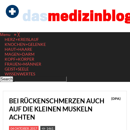
Menu
≡
╳
HERZ+KREISLAUF
KNOCHEN+GELENKE
HAUT+HAARE
MAGEN+DARM
KOPF+KÖRPER
FRAUEN+MÄNNER
GEIST+SEELE
WISSENWERTES
(DPA)
BEI RÜCKENSCHMERZEN AUCH
AUF DIE KLEINEN MUSKELN
ACHTEN
04 OKTOBER, 2017
1461