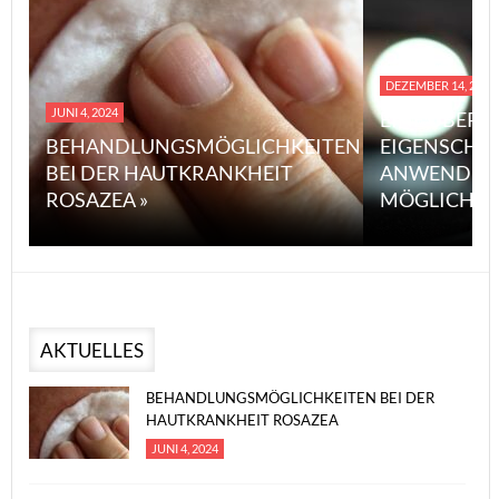
DEZEMBER 14, 2023
JUNI 4, 2024
EINE ÜBERS
BEHANDLUNGSMÖGLICHKEITEN
EIGENSCHA
BEI DER HAUTKRANKHEIT
ANWENDUN
ROSAZEA »
MÖGLICHE V
AKTUELLES
BEHANDLUNGSMÖGLICHKEITEN BEI DER
HAUTKRANKHEIT ROSAZEA
JUNI 4, 2024