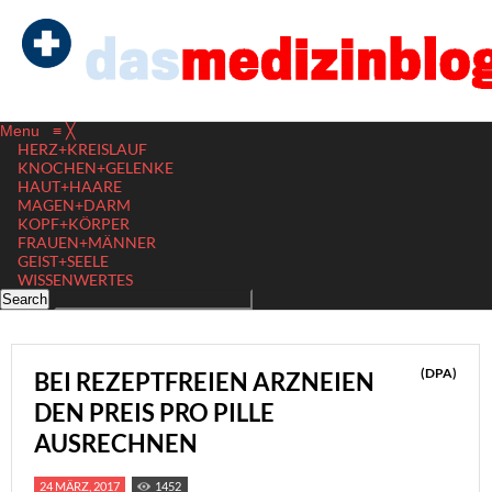
Menu
≡
╳
HERZ+KREISLAUF
KNOCHEN+GELENKE
HAUT+HAARE
MAGEN+DARM
KOPF+KÖRPER
FRAUEN+MÄNNER
GEIST+SEELE
WISSENWERTES
(DPA)
BEI REZEPTFREIEN ARZNEIEN
DEN PREIS PRO PILLE
AUSRECHNEN
24 MÄRZ, 2017
1452