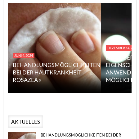
DEZEMBER 14, 2023
JUNI 4, 2024
EINE ÜBERS
BEHANDLUNGSMÖGLICHKEITEN
EIGENSCHA
BEI DER HAUTKRANKHEIT
ANWENDUN
ROSAZEA »
MÖGLICHE V
AKTUELLES
BEHANDLUNGSMÖGLICHKEITEN BEI DER