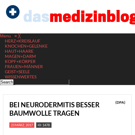
Menu
≡
╳
HERZ+KREISLAUF
KNOCHEN+GELENKE
HAUT+HAARE
MAGEN+DARM
KOPF+KÖRPER
FRAUEN+MÄNNER
GEIST+SEELE
WISSENWERTES
(DPA)
BEI NEURODERMITIS BESSER
BAUMWOLLE TRAGEN
23 MÄRZ, 2017
1478