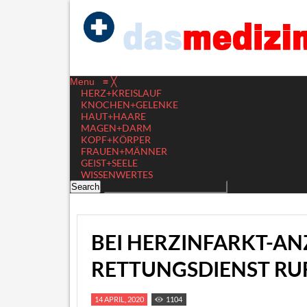
Menu
≡
╳
HERZ+KREISLAUF
KNOCHEN+GELENKE
HAUT+HAARE
MAGEN+DARM
KOPF+KÖRPER
FRAUEN+MÄNNER
GEIST+SEELE
WISSENWERTES
BEI HERZINFARKT-AN
RETTUNGSDIENST RU
14 APRIL, 2020
1104