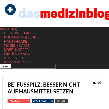
Menu
≡
╳
HERZ+KREISLAUF
KNOCHEN+GELENKE
HAUT+HAARE
MAGEN+DARM
KOPF+KÖRPER
FRAUEN+MÄNNER
GEIST+SEELE
WISSENWERTES
(DPA)
BEI FUSSPILZ: BESSER NICHT A
UF HAUSMITTEL SETZEN
09 AUGUST, 2016
WISSENWERTES
1708