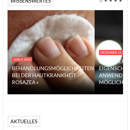
WISSENSWERTES
DEZEMBER 14, 2023
JUNI 4, 2024
EINE ÜBERS
BEHANDLUNGSMÖGLICHKEITEN
EIGENSCHA
BEI DER HAUTKRANKHEIT
ANWENDUN
ROSAZEA »
MÖGLICHE V
AKTUELLES