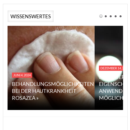
WISSENSWERTES
DEZEMBER 14, 2023
JUNI 4, 2024
EINE ÜBERS
BEHANDLUNGSMÖGLICHKEITEN
EIGENSCHA
BEI DER HAUTKRANKHEIT
ANWENDUN
ROSAZEA »
MÖGLICHE V