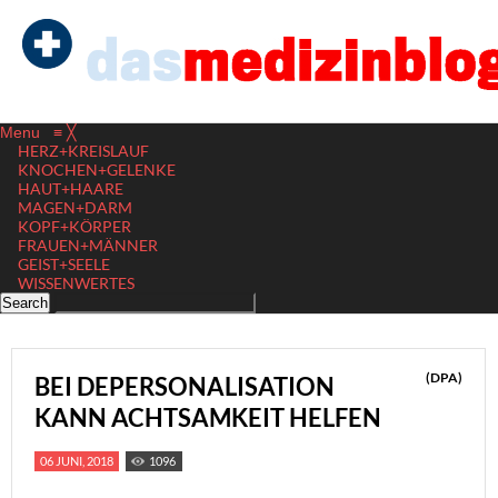
Menu
≡
╳
HERZ+KREISLAUF
KNOCHEN+GELENKE
HAUT+HAARE
MAGEN+DARM
KOPF+KÖRPER
FRAUEN+MÄNNER
GEIST+SEELE
WISSENWERTES
(DPA)
BEI DEPERSONALISATION
KANN ACHTSAMKEIT HELFEN
06 JUNI, 2018
1096