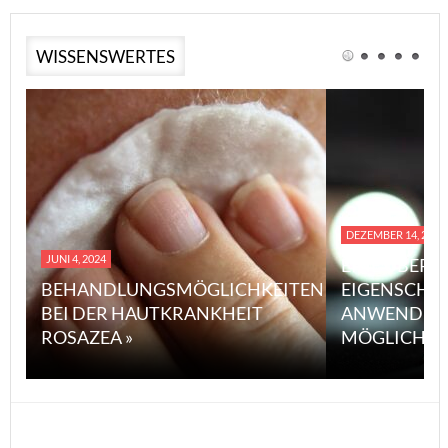
WISSENSWERTES
DEZEMBER 14, 2023
JUNI 4, 2024
EINE ÜBERS
BEHANDLUNGSMÖGLICHKEITEN
EIGENSCHA
BEI DER HAUTKRANKHEIT
ANWENDUN
ROSAZEA »
MÖGLICHE V