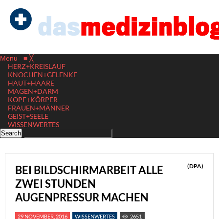
Menu
≡
╳
HERZ+KREISLAUF
KNOCHEN+GELENKE
HAUT+HAARE
MAGEN+DARM
KOPF+KÖRPER
FRAUEN+MÄNNER
GEIST+SEELE
WISSENWERTES
(DPA)
BEI BILDSCHIRMARBEIT ALLE
ZWEI STUNDEN
AUGENPRESSUR MACHEN
29 NOVEMBER, 2016
WISSENWERTES
2651