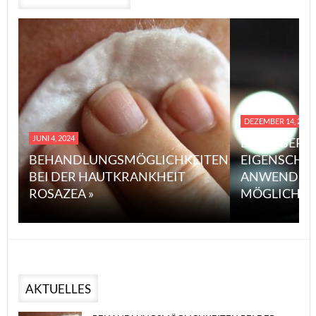
DEZEMBER 14, 2023
JUNI 4, 2024
EINE ÜBERS
BEHANDLUNGSMÖGLICHKEITEN
EIGENSCHA
BEI DER HAUTKRANKHEIT
ANWENDUN
ROSAZEA »
MÖGLICHE V
AKTUELLES