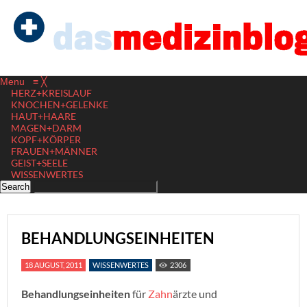
Menu
≡
╳
HERZ+KREISLAUF
KNOCHEN+GELENKE
HAUT+HAARE
MAGEN+DARM
KOPF+KÖRPER
FRAUEN+MÄNNER
GEIST+SEELE
WISSENWERTES
BEHANDLUNGSEINHEITEN
18 AUGUST, 2011
WISSENWERTES
2306
Behandlungseinheiten
für
Zahn
ärzte und