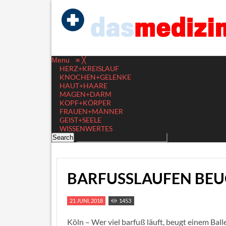
Menu
≡
╳
HERZ+KREISLAUF
KNOCHEN+GELENKE
HAUT+HAARE
MAGEN+DARM
KOPF+KÖRPER
FRAUEN+MÄNNER
GEIST+SEELE
WISSENWERTES
BARFUSSLAUFEN BEU
21 JUNI, 2018
1453
Köln – Wer viel barfuß läuft, beugt einem Bal