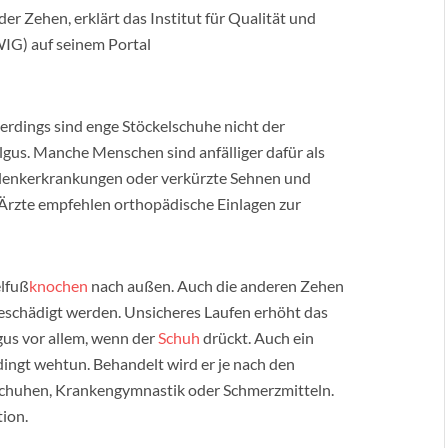
der Zehen, erklärt das Institut für Qualität und
IG) auf seinem Portal
llerdings sind enge Stöckelschuhe nicht der
gus. Manche Menschen sind anfälliger dafür als
lenkerkrankungen oder verkürzte Sehnen und
Ärzte empfehlen orthopädische Einlagen zur
elfuß
knochen
nach außen. Auch die anderen Zehen
schädigt werden. Unsicheres Laufen erhöht das
lgus vor allem, wenn der
Schuh
drückt. Auch ein
ingt wehtun. Behandelt wird er je nach den
chuhen, Krankengymnastik oder Schmerzmitteln.
ion.