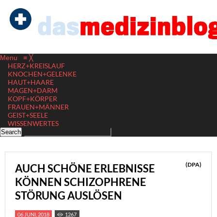
Menu
≡
╳
HERZ+KREISLAUF
KNOCHEN+GELENKE
HAUT+HAARE
MAGEN+DARM
KOPF+KÖRPER
FRAUEN+MÄNNER
GEIST+SEELE
WISSENWERTES
(DPA)
AUCH SCHÖNE ERLEBNISSE
KÖNNEN SCHIZOPHRENE
STÖRUNG AUSLÖSEN
06 JUNI, 2018
1267