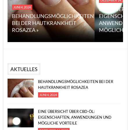
DEZEMBER 14, 2023
JUNI 4, 2024
EINE ÜBERS
BEHANDLUNGSMÖGLICHKEITEN
EIGENSCHA
BEI DER HAUTKRANKHEIT
ANWENDUN
ROSAZEA »
MÖGLICHE V
AKTUELLES
BEHANDLUNGSMÖGLICHKEITEN BEI DER
HAUTKRANKHEIT ROSAZEA
JUNI 4, 2024
EINE ÜBERSICHT ÜBER CBD-ÖL:
EIGENSCHAFTEN, ANWENDUNGEN UND
MÖGLICHE VORTEILE