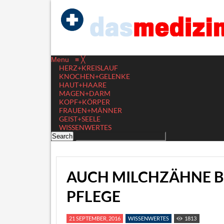
Menu
≡
╳
HERZ+KREISLAUF
KNOCHEN+GELENKE
HAUT+HAARE
MAGEN+DARM
KOPF+KÖRPER
FRAUEN+MÄNNER
GEIST+SEELE
WISSENWERTES
AUCH MILCHZÄHNE B
PFLEGE
21 SEPTEMBER, 2016
WISSENWERTES
1813