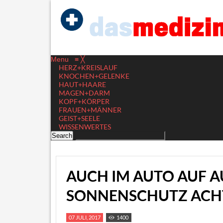
Menu
≡
╳
HERZ+KREISLAUF
KNOCHEN+GELENKE
HAUT+HAARE
MAGEN+DARM
KOPF+KÖRPER
FRAUEN+MÄNNER
GEIST+SEELE
WISSENWERTES
AUCH IM AUTO AUF 
SONNENSCHUTZ ACH
07 JULI, 2017
1400