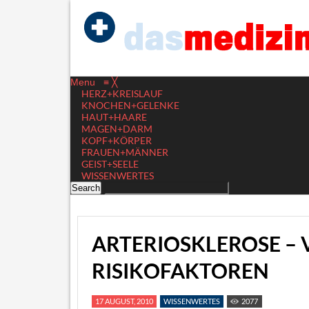
Menu
≡
╳
HERZ+KREISLAUF
KNOCHEN+GELENKE
HAUT+HAARE
MAGEN+DARM
KOPF+KÖRPER
FRAUEN+MÄNNER
GEIST+SEELE
WISSENWERTES
ARTERIOSKLEROSE –
RISIKOFAKTOREN
17 AUGUST, 2010
WISSENWERTES
2077