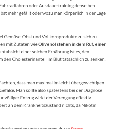
, Fahrradfahren oder Ausdauertraining denselben
lbst mehr gefällt oder wozu man körperlich in der Lage
iel Gemüse, Obst und Vollkornprodukte zu sich zu
sen mit Zutaten wie
Olivenöl stehen in dem Ruf, einer
uptabsicht einer solchen Ernährung ist es, den
m den Cholesterinanteil im Blut tatsächlich zu senken,
 achten, dass man maximal im leicht übergewichtigen
 Gefäße. Man sollte also spätestens bei der Diagnose
r völliger Entzug wirkt der Verengung effektiv
ert an dem Krankheitszustand nichts, da Nikotin
hdruck werden unter anderem durch
Stress