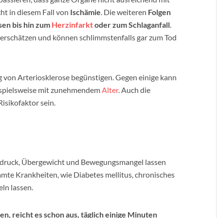
ht in diesem Fall von
Ischämie
. Die weiteren
Folgen
sen bis hin zum
Herzinfarkt
oder zum Schlaganfall
.
nterschätzen und können schlimmstenfalls gar zum Tod
ung von Arteriosklerose begünstigen. Gegen einige kann
beispielsweise mit zunehmendem
Alter
. Auch die
isikofaktor sein.
hdruck, Übergewicht und Bewegungsmangel lassen
mmte Krankheiten, wie Diabetes mellitus, chronisches
ln lassen.
reicht es schon aus, täglich einige Minuten