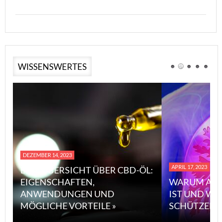
WISSENSWERTES
DEZEMBER 14, 2023
APRIL 17, 2023
EINE ÜBERSICHT ÜBER CBD-ÖL:
EIGENSCHAFTEN,
WARUM ASB
ANWENDUNGEN UND
IST UND WI
MÖGLICHE VORTEILE »
SCHÜTZEN 