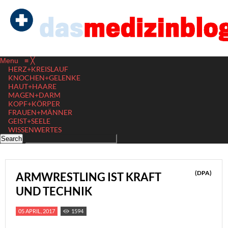
Menu
≡
╳
HERZ+KREISLAUF
KNOCHEN+GELENKE
HAUT+HAARE
MAGEN+DARM
KOPF+KÖRPER
FRAUEN+MÄNNER
GEIST+SEELE
WISSENWERTES
(DPA)
ARMWRESTLING IST KRAFT
UND TECHNIK
05 APRIL, 2017
1594