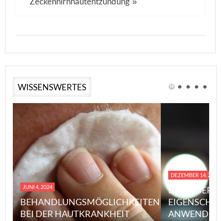
Zeckenhirnhautentzündung
»
WISSENSWERTES
DEZEMBER 14, 2023
JUNI 4, 2024
EINE ÜBERS
BEHANDLUNGSMÖGLICHKEITEN
EIGENSCHA
BEI DER HAUTKRANKHEIT
ANWENDUN