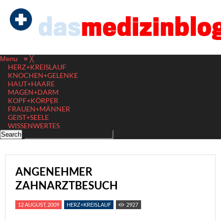
Menu
≡
╳
HERZ+KREISLAUF
KNOCHEN+GELENKE
HAUT+HAARE
MAGEN+DARM
KOPF+KÖRPER
FRAUEN+MÄNNER
GEIST+SEELE
WISSENWERTES
ANGENEHMER
ZAHNARZTBESUCH
12 AUGUST, 2009
HERZ+KREISLAUF
2927