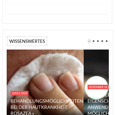
WISSENSWERTES
DEZEMBER 14, 2023
JUNI 4, 2024
EINE ÜBERS
BEHANDLUNGSMÖGLICHKEITEN
EIGENSCHA
BEI DER HAUTKRANKHEIT
ANWENDUN
ROSAZEA »
MÖGLICHE V