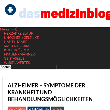
Menu
≡
╳
HERZ+KREISLAUF
KNOCHEN+GELENKE
HAUT+HAARE
MAGEN+DARM
KOPF+KÖRPER
FRAUEN+MÄNNER
GEIST+SEELE
WISSENWERTES
ALZHEIMER – SYMPTOME DER
KRANKHEIT UND
BEHANDLUNGSMÖGLICHKEITEN
05 JUNI, 2012
WISSENWERTES
2360